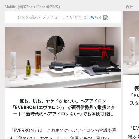
Mobile（幅375px：iPhone6/7/8/X）
自社
自分の端末でプレビューしたいときは
こちら
↓
『E
髪も、肌も、ヤケドさせない。ヘアアイロン
ス
『EVERRON (エヴァロン)』 が新宿伊勢丹で取扱スタ
ート！新時代のヘアアイロンをいつでも体験可能に
『E
『EVERRON』は、これまでのヘアアイロンの常識を覆
識を
す「傷めない、ヤケドしない、何度でもやり直せる」