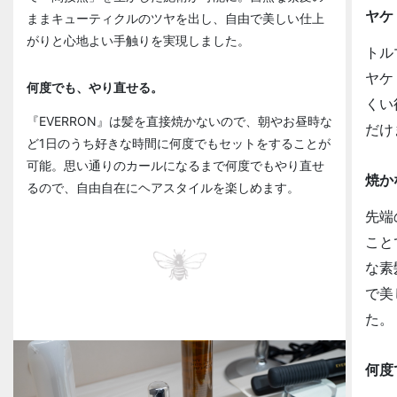
ヤケ
ままキューティクルのツヤを出し、自由で美しい仕上
がりと心地よい手触りを実現しました。
トル
ヤケ
何度でも、やり直せる。
くい
『EVERRON』は髪を直接焼かないので、朝やお昼時な
だけ
ど1日のうち好きな時間に何度でもセットをすることが
可能。思い通りのカールになるまで何度でもやり直せ
焼か
るので、自由自在にヘアスタイルを楽しめます。
先端
こと
な素
で美
た。
何度