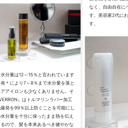
なく、自由自在に
す。美容家2代に
す。
水分量は12～15％と言われています
発＊により7～8％まで水分量を落と
ヘアアイロンも少なくありません。そ
VERRON』はトルマリンラバー加工
爆発を99％以上防ぐことを可能にし
の水分量を十分に保ったまま熱を伝え
きるので、髪を本来あるべき健やかな