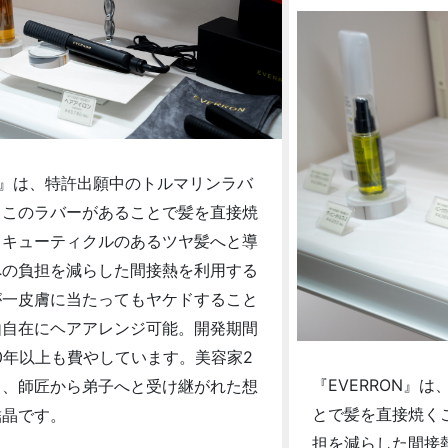
ON』は、特許出願中のトルマリンラバ
。このラバーがあることで髪を直接焼
、キューティクルのあるツヤ髪へと導
への負担を減らした間接熱を利用する
が一皮膚に当たってもヤケドすること
由自在にヘアアレンジ可能。開発期間
0年以上も費やしています。美容家2
『EVERRON』
て、師匠から弟子へと受け継がれた想
とで髪を直接焼く
結晶です。
担を減らした間接