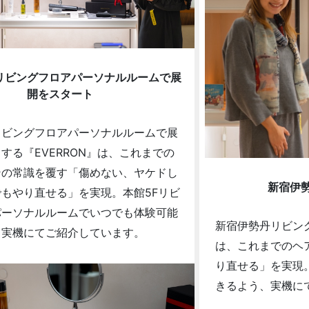
リビングフロアパーソナルルームで展
開をスタート
リビングフロアパーソナルルームで展
する『EVERRON』は、これまでの
ンの常識を覆す「傷めない、ヤケドし
新宿伊
もやり直せる」を実現。本館5Fリビ
パーソナルルームでいつでも体験可能
新宿伊勢丹リビング
、実機にてご紹介しています。
は、これまでのヘ
り直せる」を実現
きるよう、実機に