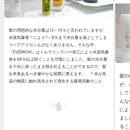
髪の理想的な水分量は12～15％と言われていますが、
水蒸気爆発＊により7～8％まで水分量を落としてしま
うヘアアイロンも少なくありません。そんな中、
『EVERRON』はトルマリンラバー加工により水蒸気爆
発を99％以上防ぐことを可能にしました。髪の水分量
を十分に保ったまま熱を伝えることができるので、髪
を本来あるべき健やかな状態に整えます。 ＊水が高
髪の
温の物質に触れ気化されて発生する爆発現象のこと
が、
して
んな
によ
まし
るこ