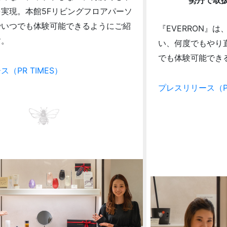
勢丹で取
実現。本館5Fリビングフロアパーソ
でいつでも体験可能できるようにご紹
『EVERRON』
す。
い、何度でもやり
でも体験可能でき
（PR TIMES）
プレスリリース（PR