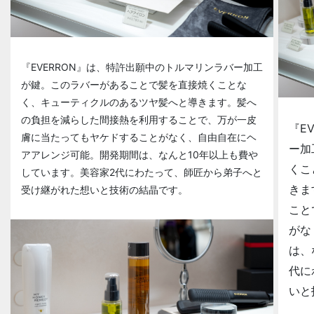
『EVERRON』は、特許出願中のトルマリンラバー加工
が鍵。このラバーがあることで髪を直接焼くことな
く、キューティクルのあるツヤ髪へと導きます。髪へ
の負担を減らした間接熱を利用することで、万が一皮
『E
膚に当たってもヤケドすることがなく、自由自在にヘ
ー加
アアレンジ可能。開発期間は、なんと10年以上も費や
くこ
しています。美容家2代にわたって、師匠から弟子へと
きま
受け継がれた想いと技術の結晶です。
こと
がな
は、
代に
いと