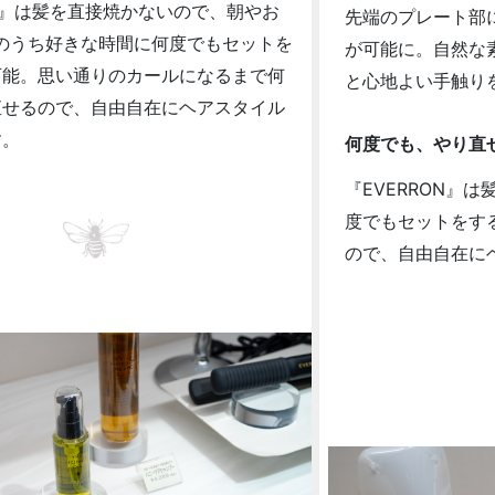
ON』は髪を直接焼かないので、朝やお
先端のプレート部
のうち好きな時間に何度でもセットを
が可能に。自然な
可能。思い通りのカールになるまで何
と心地よい手触り
直せるので、自由自在にヘアスタイル
す。
何度でも、やり直
『EVERRON』
度でもセットをす
ので、自由自在に