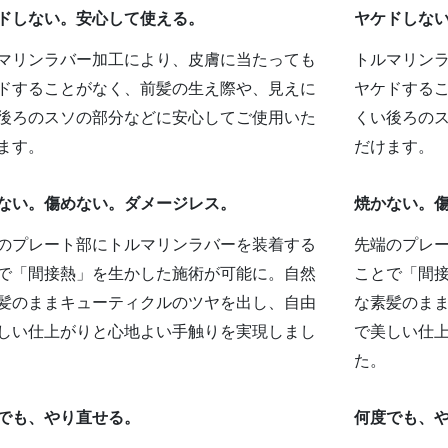
ドしない。安心して使える。
ヤケドしな
マリンラバー加工により、皮膚に当たっても
トルマリン
ドすることがなく、前髪の生え際や、見えに
ヤケドする
後ろのスソの部分などに安心してご使用いた
くい後ろの
ます。
だけます。
ない。傷めない。ダメージレス。
焼かない。
のプレート部にトルマリンラバーを装着する
先端のプレ
で「間接熱」を生かした施術が可能に。自然
ことで「間
髪のままキューティクルのツヤを出し、自由
な素髪のま
しい仕上がりと心地よい手触りを実現しまし
で美しい仕
た。
でも、やり直せる。
何度でも、