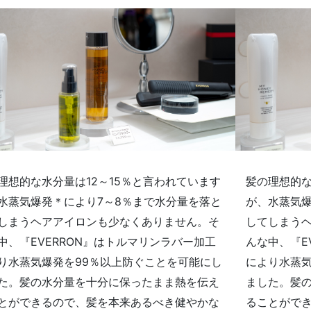
理想的な水分量は12～15％と言われています
髪の理想的な
水蒸気爆発＊により7～8％まで水分量を落と
が、水蒸気爆
しまうヘアアイロンも少なくありません。そ
してしまう
中、『EVERRON』はトルマリンラバー加工
んな中、『E
り水蒸気爆発を99％以上防ぐことを可能にし
により水蒸気
た。髪の水分量を十分に保ったまま熱を伝え
ました。髪
とができるので、髪を本来あるべき健やかな
ることがで