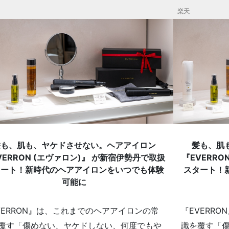
楽天
髪も、肌も、ヤケドさせない。ヘアアイロン
髪も、肌
VERRON (エヴァロン)』 が新宿伊勢丹で取扱
『EVERRO
タート！新時代のヘアアイロンをいつでも体験
スタート！
可能に
VERRON』は、これまでのヘアアイロンの常
『EVERR
覆す「傷めない、ヤケドしない、何度でもや
識を覆す「