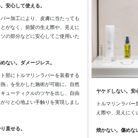
い。安心して使える。
ラバー加工により、皮膚に当たっても
ことがなく、前髪の生え際や、見えに
スソの部分などに安心してご使用いた
傷めない。ダメージレス。
ート部にトルマリンラバーを装着する
接熱」を生かした施術が可能に。自然
ヤケドしない。安
まキューティクルのツヤを出し、自由
上がりと心地よい手触りを実現しまし
トルマリンラバー
え際や、見えにく
やり直せる。
焼かない。傷めな