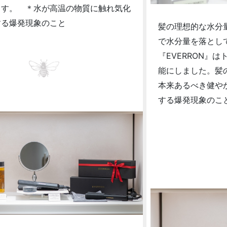
ます。 ＊水が高温の物質に触れ気化
する爆発現象のこと
髪の理想的な水分量
で水分量を落とし
『EVERRON』
能にしました。髪
本来あるべき健や
する爆発現象のこ