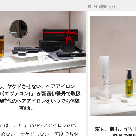
PC M（幅645px）
も、ヤケドさせない。ヘアアイロン
N (エヴァロン)』 が新宿伊勢丹で取扱
新時代のヘアアイロンをいつでも体験
可能に
ON』は、これまでのヘアアイロンの常
髪も、肌も、ヤケド
傷めない、ヤケドしない、何度でもや