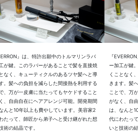
VERRON』は、特許出願中のトルマリンラバ
『EVERR
工が鍵。このラバーがあることで髪を直接焼
ー加工が鍵
となく、キューティクルのあるツヤ髪へと導
くことなく
す。髪への負担を減らした間接熱を利用する
きます。髪
で、万が一皮膚に当たってもヤケドすること
ことで、万
く、自由自在にヘアアレンジ可能。開発期間
がなく、自
なんと10年以上も費やしています。美容家2
は、なんと1
わたって、師匠から弟子へと受け継がれた想
代にわたっ
技術の結晶です。
いと技術の