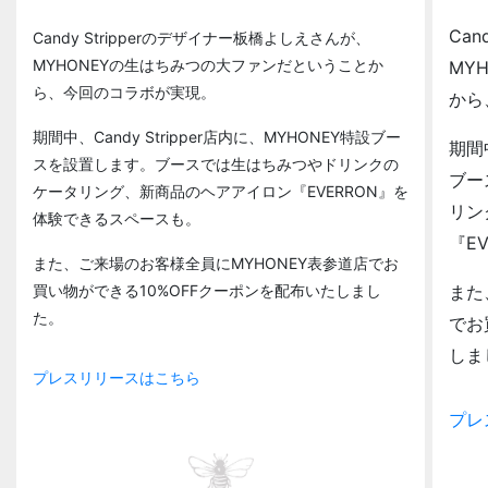
Ca
Candy Stripperのデザイナー板橋よしえさんが、
MYHONEYの生はちみつの大ファンだということか
MY
ら、今回のコラボが実現。
から
期間中、Candy Stripper店内に、MYHONEY特設ブー
期間中
スを設置します。ブースでは生はちみつやドリンクの
ブー
ケータリング、新商品のヘアアイロン『EVERRON』を
リン
体験できるスペースも。
『E
また、ご来場のお客様全員にMYHONEY表参道店でお
また
買い物ができる10%OFFクーポンを配布いたしまし
た。
でお
しま
プレスリリースはこちら
プレ