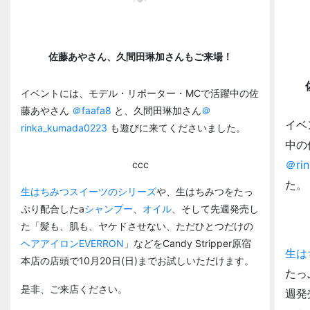
佐藤あやさん、久間田琳加さんもご来場！
イベントには、モデル・リポーター・MCで活躍中の佐
藤あやさん
＠faafa8
と、久間田琳加さん
＠
イベ
rinka_kumada0223
も遊びに来てくださいました。
中の
＠ri
ccc
た。
生はちみつスイーツのシリーズ
や、生はちみつをたっ
ぷり配合したa
シャンプー
、
オイル
、そして先週発売し
た「髪も、肌も、ヤケドさせない、ただひとつだけの
ヘアアイロンEVERRON
」などをCandy Stripper原宿
生は
本店の店頭で10月20日(日)までお試しいただけます。
たっ
是非、ご来店ください。
週発