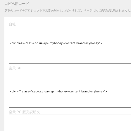
コピペ用コード
以下のコードをプロジェクト本文部分htmlにコピペすれば、ページに同じ内容が反映されまんね
自社
楽天 SP
楽天 PC 販売説明文