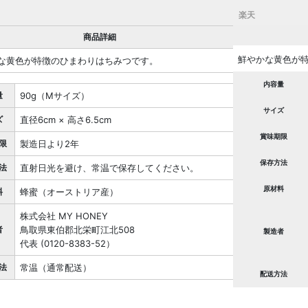
楽天
商品詳細
鮮やかな黄色が
な黄色が特徴のひまわりはちみつです。
内容量
量
90g（Mサイズ）
サイズ
ズ
直径6cm × 高さ6.5cm
賞味期限
限
製造日より2年
保存方法
法
直射日光を避け、常温で保存してください。
原材料
料
蜂蜜（オーストリア産）
株式会社 MY HONEY
者
鳥取県東伯郡北栄町江北508
製造者
代表 (0120-8383-52）
法
常温（通常配送）
配送方法