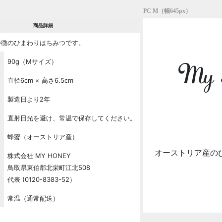
PC M（幅645px）
商品詳細
特徴のひまわりはちみつです。
My H
90g（Mサイズ）
直径6cm × 高さ6.5cm
製造日より2年
直射日光を避け、常温で保存してください。
蜂蜜（オーストリア産）
オーストリア産の
株式会社 MY HONEY
鳥取県東伯郡北栄町江北508
代表 (0120-8383-52）
常温（通常配送）