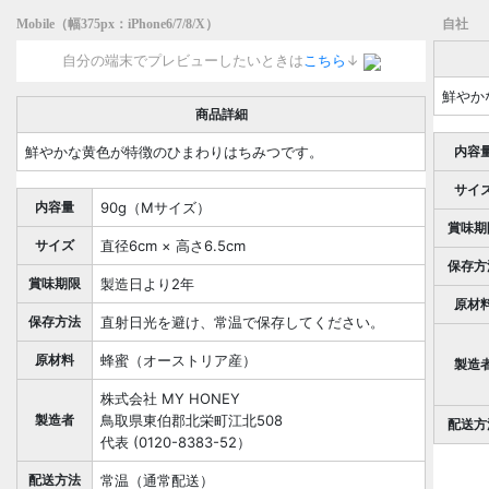
Mobile（幅375px：iPhone6/7/8/X）
自社
自分の端末でプレビューしたいときは
こちら
↓
鮮やか
商品詳細
鮮やかな黄色が特徴のひまわりはちみつです。
内容
サイ
内容量
90g（Mサイズ）
賞味期
サイズ
直径6cm × 高さ6.5cm
保存方
賞味期限
製造日より2年
原材
保存方法
直射日光を避け、常温で保存してください。
原材料
蜂蜜（オーストリア産）
製造
株式会社 MY HONEY
製造者
鳥取県東伯郡北栄町江北508
配送方
代表 (0120-8383-52）
配送方法
常温（通常配送）