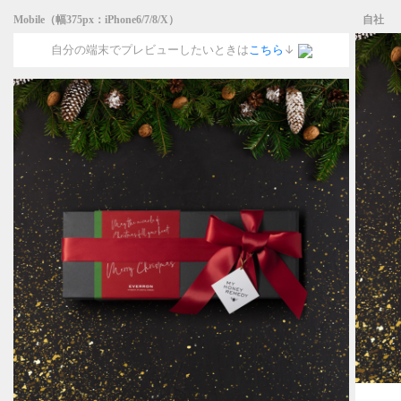
Mobile（幅375px：iPhone6/7/8/X）
自社
自分の端末でプレビューしたいときは
こちら
↓