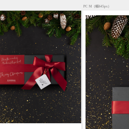
PC M（幅645px）