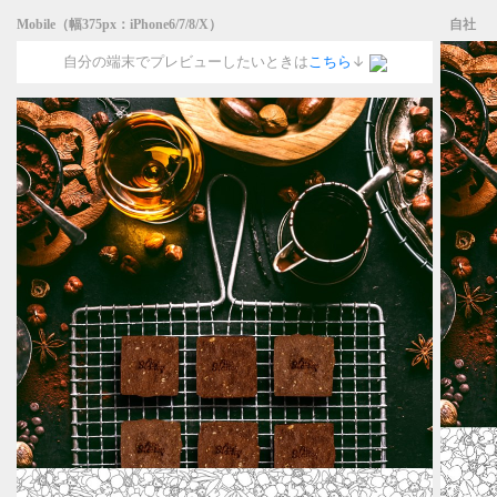
Mobile（幅375px：iPhone6/7/8/X）
自社
自分の端末でプレビューしたいときは
こちら
↓