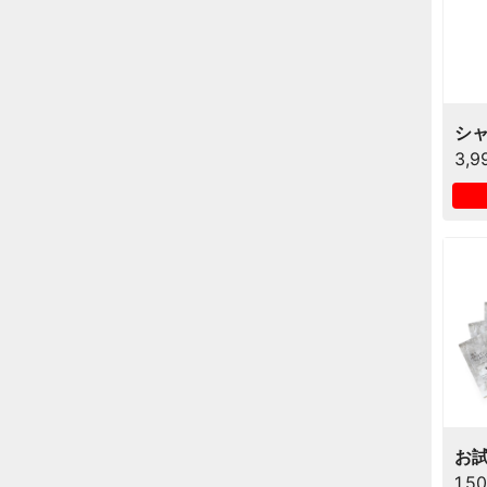
シ
3,9
お
1,5