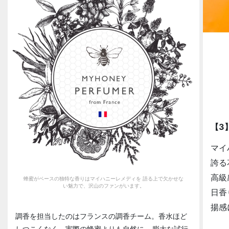
【3
マイ
誇る
高級
蜂蜜がベースの独特な香りはマイハニーレメディを 語る上で欠かせな
い魅力で、沢山のファンがいます。
日香
揚感
調香を担当したのはフランスの調香チーム。香水ほど
しつこくなく、実際の蜂蜜よりも自然に… 膨大な試行