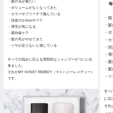
・髪の毛が重たい
毎
・ボリュームがなくなってきた
・カラーやブリーチで傷んでいる
・猫
・頭皮のかゆみやフケ
・髪
・薄毛が気になる
・ボ
・紫外線ケア
・髪の毛がやせてきた
・カ
・ツヤが足りないと感じている
・頭
・薄
すべての悩みに応える理想的なシャンプーがついに出
・紫
来ました。
・髪
それがMY HONEY REMEDY（マイハニーレメディー）
・ツ
です。
すべ
に出
それ
ィー