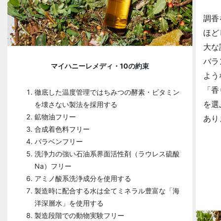
調香
ほど
大な
バラ
マイハニーレメディ・10の約束
よう
「香
徹底した温度管理ではちみつの酵素・ビタミン
を選
を壊さない製法を採用する
鉱物油フリー
あり
合成着色料フリー
パラベンフリー
洗浄力の強い石油系界面活性剤（ラウレス硫酸
Na）フリー
アミノ酸系洗浄成分を使用する
製造時に配合する水は全てミネラル豊富な「海
洋深層水」を使用する
製造段階での動物実験フリー