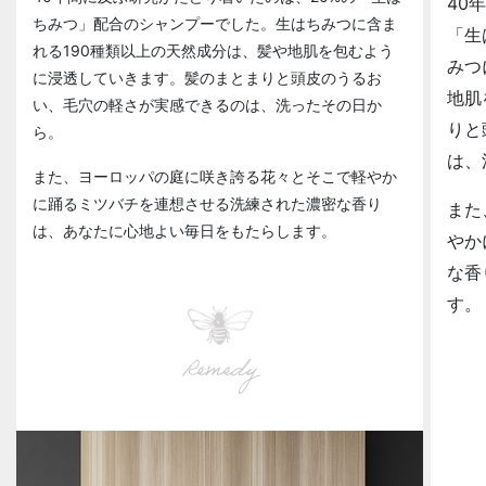
40
ちみつ」配合のシャンプーでした。生はちみつに含ま
「生
れる190種類以上の天然成分は、髪や地肌を包むよう
みつ
に浸透していきます。髪のまとまりと頭皮のうるお
地肌
い、毛穴の軽さが実感できるのは、洗ったその日か
りと
ら。
は、
また、ヨーロッパの庭に咲き誇る花々とそこで軽やか
に踊るミツバチを連想させる洗練された濃密な香り
また
は、あなたに心地よい毎日をもたらします。
やか
な香
す。
Remedy