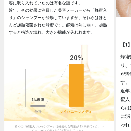
容に取り入れていたのは有名な話です。
近年、その効果に注目した美容メーカーから「蜂蜜入
り」のシャンプーが登場していますが、それらはほと
んど加熱殺菌された蜂蜜です。酵素は熱に弱く、加熱
すると構造が壊れ、大きの機能が失われます。
【1
蜂蜜
り、
が蜂
す。
近年
蜜入
らは
に弱
われ
多くの「蜂蜜入りシャンプー」は蜂蜜の含有量が 1%未満ですが、マ
イハニーレメディは20%配合しています。