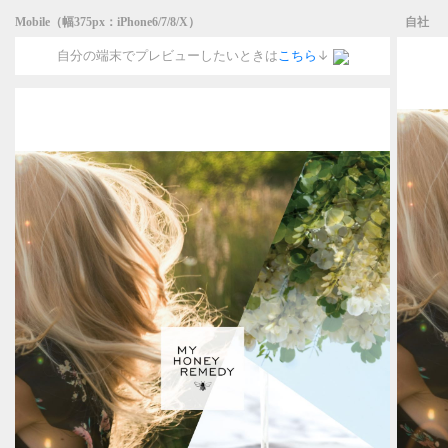
Mobile（幅375px：iPhone6/7/8/X）
自社
自分の端末でプレビューしたいときは
こちら
↓