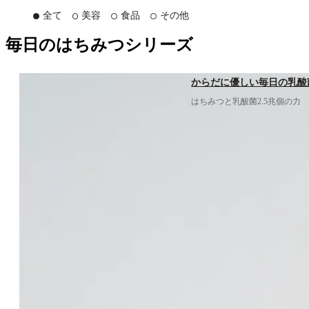
全て
美容
食品
その他
毎日のはちみつシリーズ
からだに優しい毎日の乳酸菌
はちみつと乳酸菌2.5兆個の力