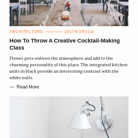
C
ARCHITECTURE
2017年3月21日
A
T
How To Throw A Creative Cocktail-Making
E
Class
G
O
R
Flower pots enliven the atmosphere and add to the
I
E
charming personality of this place. The integrated kitchen
S
units in black provide an interesting contrast with the
white walls.
Read More