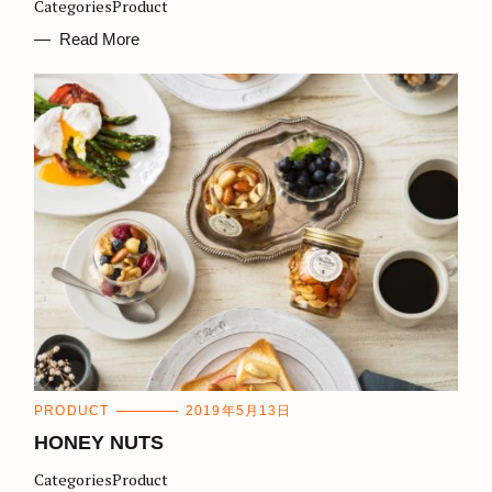
CategoriesProduct
O
R
I
Read More
E
S
C
PRODUCT
2019年5月13日
A
T
HONEY NUTS
E
G
CategoriesProduct
O