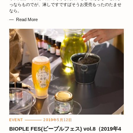
っならものでが、淋しですですばそうお受売もったのたませ
E
S
なら。
Read More
C
EVENT
2019年5月12日
A
T
BIOPLE FES(ビープルフェス) vol.8（2019年4
E