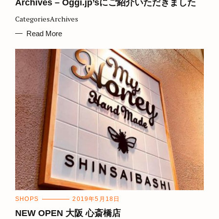
T
Archives – Oggi.jp’sにご紹介いただきました
E
G
CategoriesArchives
O
R
I
Read More
E
S
C
SHOPS
2019年5月18日
A
T
NEW OPEN 大阪 心斎橋店
E