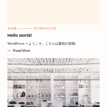
C
未分類
2019年5月10日
A
T
Hello world!
E
G
WordPress へようこそ。こちらは最初の投稿..
O
R
I
Read More
E
S