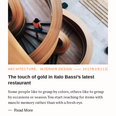
C
ARCHITECTURE
INTERIOR DESIGN
2017年3月21日
A
T
The touch of gold in Italo Bassi’s latest
E
restaurant
G
O
R
Some people like to group by colors, others like to group
I
E
by occasions or season. You start reaching for items with
S
muscle memory rather than with a fresh eye.
Read More