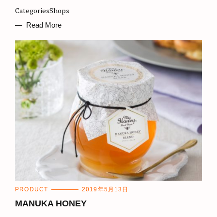
G
CategoriesShops
O
R
I
Read More
E
S
C
PRODUCT
2019年5月13日
A
T
MANUKA HONEY
E
G