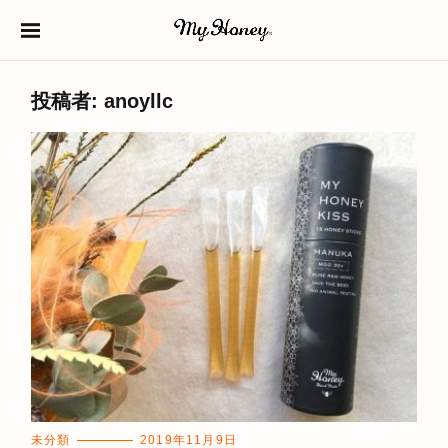
S
k
生はちみつ専門店
MY HONEY（マイ
i
投稿者:
anoyllc
ハニー）
p
t
o
c
o
n
t
e
n
t
C
未分類
2019年11月9日