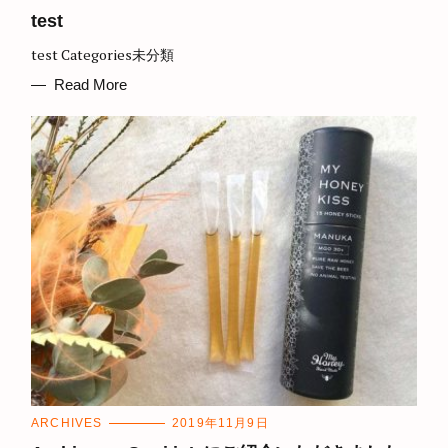
A
T
test
E
G
test Categories未分類
O
R
I
Read More
E
S
C
ARCHIVES
2019年11月9日
A