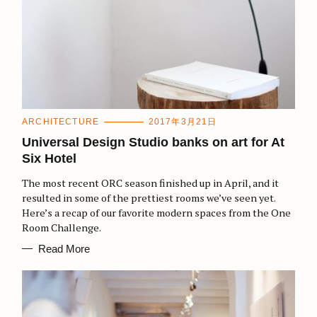
C
ARCHITECTURE
2017年3月21日
A
T
Universal Design Studio banks on art for At
E
Six Hotel
G
O
R
The most recent ORC season finished up in April, and it
I
E
resulted in some of the prettiest rooms we’ve seen yet.
S
Here’s a recap of our favorite modern spaces from the One
Room Challenge.
Read More