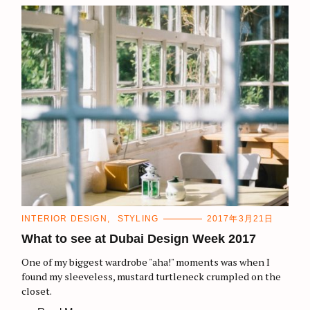
C
INTERIOR DESIGN
STYLING
2017年3月21日
A
T
What to see at Dubai Design Week 2017
E
G
One of my biggest wardrobe "aha!" moments was when I
O
R
found my sleeveless, mustard turtleneck crumpled on the
I
closet.
E
S