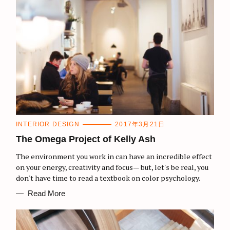
C
INTERIOR DESIGN
2017年3月21日
A
T
The Omega Project of Kelly Ash
E
G
The environment you work in can have an incredible effect
O
R
on your energy, creativity and focus— but, let's be real, you
I
don't have time to read a textbook on color psychology.
E
S
Read More