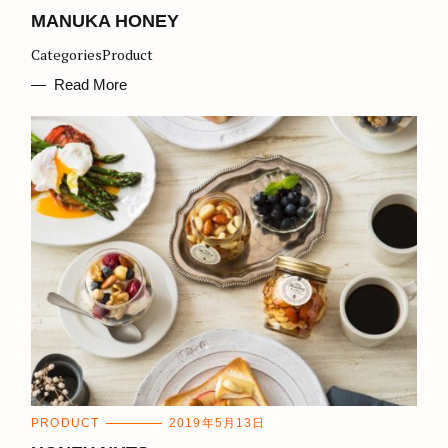
A
T
MANUKA HONEY
E
G
CategoriesProduct
O
R
I
Read More
E
S
C
PRODUCT
2019年5月13日
A