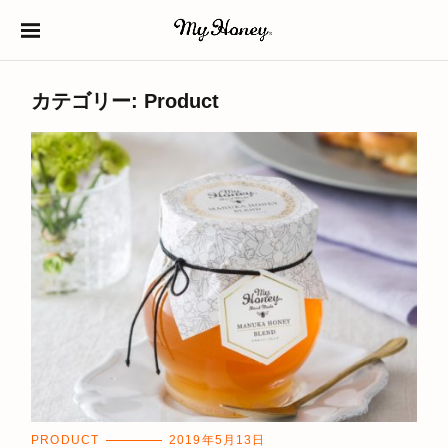
S
k
生はちみつ専門店
MY HONEY（マイ
i
カテゴリー:
Product
ハニー）
p
t
o
c
o
n
t
e
n
t
C
PRODUCT
2019年5月13日