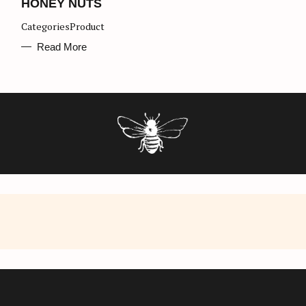
T
HONEY NUTS
E
G
CategoriesProduct
O
R
I
Read More
E
S