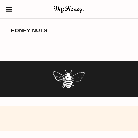
S
k
生はちみつ専門店
MY HONEY（マイ
i
HONEY NUTS
ハニー）
p
t
o
c
o
n
t
e
n
t