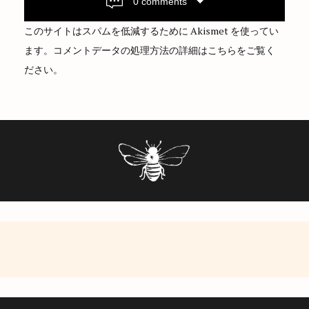
i
0 comments
g
このサイトはスパムを低減するために Akismet を使ってい
a
ます。
コメントデータの処理方法の詳細はこちらをご覧く
t
ださい
。
i
o
n