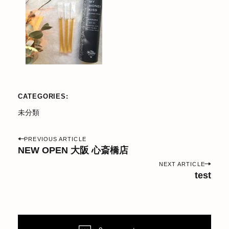
CATEGORIES
未分類
P
PREVIOUS ARTICLE
o
NEW OPEN 大阪 心斎橋店
s
NEXT ARTICLE
test
t
n
a
v