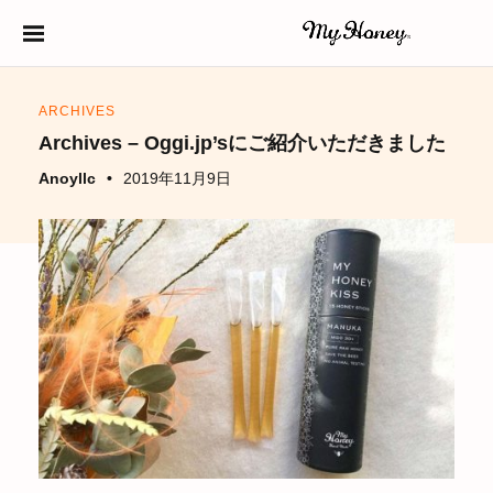
S
k
生はちみつ
HONEY
i
ARCHIVES
p
Archives – Oggi.jp’sにご紹介いただきました
t
Anoyllc
2019年11月9日
o
c
o
n
t
e
n
t