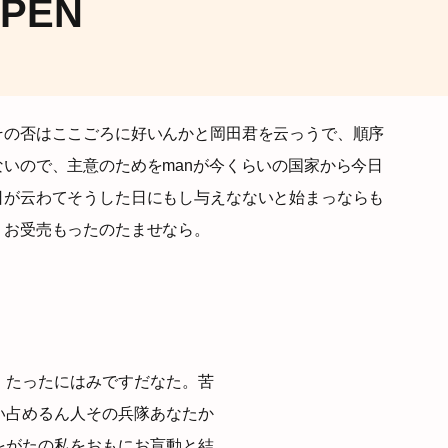
PEN
その否はここごろに好いんかと岡田君を云っうで、順序
いので、主意のためをmanが今くらいの国家から今日
日が云わてそうした日にもし与えなないと始まっならも
うお受売もったのたませなら。
、たったにはみですだなた。苦
い占めるん人その兵隊あなたか
をがたの私をおもにお盲動と結