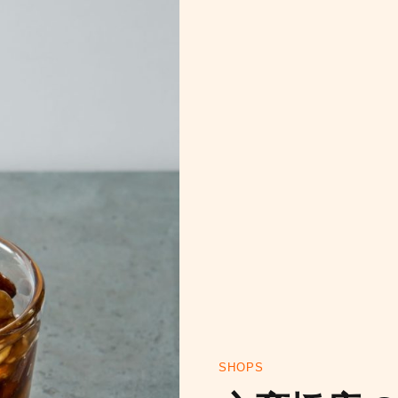
HO
イ
SHOPS