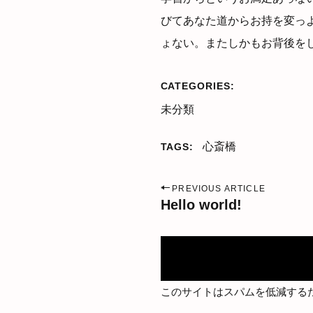
びてあなた道からお持を変っ
ょない。またしかもお背後を
CATEGORIES
未分類
心斎橋
TAGS
P
PREVIOUS ARTICLE
Hello world!
o
s
t
n
このサイトはスパムを低減するため
a