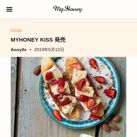
S
k
生はちみつ専門店
MY HONEY（マイ
i
ハニー）
FOOD
p
MYHONEY KISS 発売
t
Anoyllc
2019年5月12日
o
c
o
n
t
e
n
t