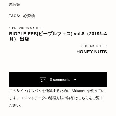
未分類
心斎橋
TAGS
P
PREVIOUS ARTICLE
o
BIOPLE FES(ビープルフェス) vol.8（2019年4
月） 出店
s
t
NEXT ARTICLE
HONEY NUTS
n
a
v
i
0 comments
g
a
このサイトはスパムを低減するために Akismet を使ってい
t
ます。
コメントデータの処理方法の詳細はこちらをご覧く
i
ださい
。
o
n